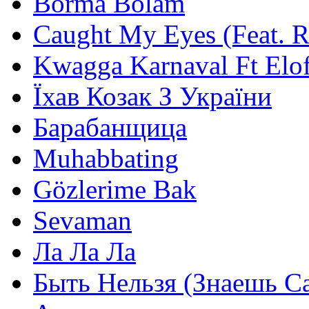
Borma Bolam
Caught My Eyes (Feat. 
Kwagga Karnaval Ft Elof
Їхав Козак З України
Барабанщица
Muhabbating
Gözlerime Bak
Sevaman
Ла Ла Ла
Быть Нельзя (Знаешь С