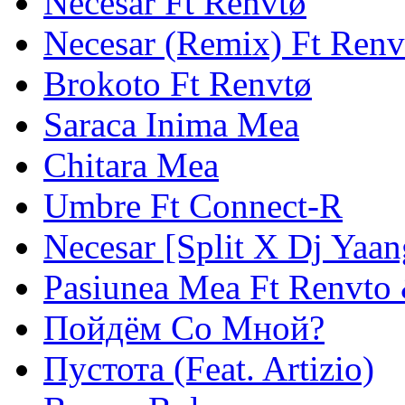
Necesar Ft Renvtø
Necesar (Remix) Ft Renv
Brokoto Ft Renvtø
Saraca Inima Mea
Chitara Mea
Umbre Ft Connect-R
Necesar [Split X Dj Yaan
Pasiunea Mea Ft Renvto
Пойдём Со Мной?
Пустота (Feat. Artizio)